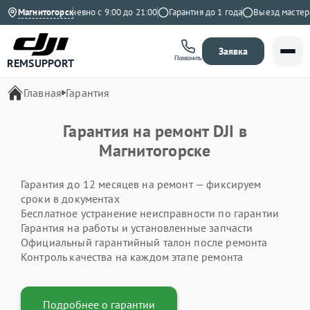
а Яндекс
Магнитогорск
Ежедневно с 9:00 до 21:00
Гарантия до 1 года
Выезд мастера 
Заявка
Позвонить
REMSUPPORT
Главная
Гарантия
Гарантия на ремонт DJI в
Магнитогорске
Гарантия до 12 месяцев на ремонт — фиксируем
сроки в документах
Бесплатное устранение неисправности по гарантии
Гарантия на работы и установленные запчасти
Официальный гарантийный талон после ремонта
Контроль качества на каждом этапе ремонта
Подробнее о гарантии