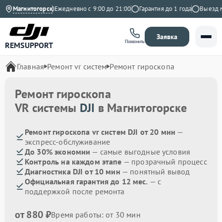
4.9 на Яндекс
Магнитогорск
Ежедневно с 9:00 до 21:00
Гарантия до 1 года
Выезд мас
Заявка
Позвонить
REMSUPPORT
Главная
Ремонт vr систем
Ремонт гироскопа
Ремонт гироскопа
VR системы
DJI
в Магнитогорске
Ремонт гироскопа vr систем DJI от 20 мин
—
экспресс-обслуживание
До 30% экономии
— самые выгодные условия
Контроль на каждом этапе
— прозрачный процесс
Диагностика DJI от 10 мин
— понятный вывод
Официальная гарантия до 12 мес.
— с
поддержкой после ремонта
от 880 ₽
Время работы: от 30 мин