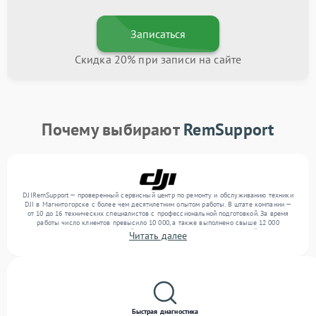
Записаться
Скидка 20% при записи на сайте
Почему выбирают
RemSupport
DJIRemSupport — проверенный сервисный центр по ремонту и обслуживанию техники
DJI в Магнитогорске с более чем десятилетним опытом работы. В штате компании —
от 10 до 16 технических специалистов с профессиональной подготовкой. За время
работы число клиентов превысило 10 000, а также выполнено свыше 12 000
ремонтов. Ежемесячно в сервисный центр поступает более 300 обращений, включая , ,
Читать далее
. Мы выполняем ремонт различного уровня сложности и поддерживаем высокий
стандарт качества благодаря отлаженным процессам ремонта.
Быстрая диагностика