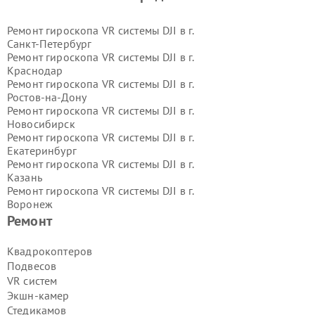
Ремонт гироскопа VR системы DJI в г.
Санкт-Петербург
Ремонт гироскопа VR системы DJI в г.
Краснодар
Ремонт гироскопа VR системы DJI в г.
Ростов-на-Дону
Ремонт гироскопа VR системы DJI в г.
Новосибирск
Ремонт гироскопа VR системы DJI в г.
Екатеринбург
Ремонт гироскопа VR системы DJI в г.
Казань
Ремонт гироскопа VR системы DJI в г.
Воронеж
Ремонт гироскопа VR системы DJI в г.
Ремонт
Волгоград
Ремонт гироскопа VR системы DJI в г.
Квадрокоптеров
Самара
Подвесов
Ремонт гироскопа VR системы DJI в г.
VR систем
Пермь
Экшн-камер
Ремонт гироскопа VR системы DJI в г.
Стедикамов
Красноярск