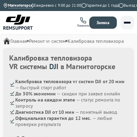
4.9 на Яндекс
Магнитогорск
Ежедневно с 9:00 до 21:00
Гарантия до 1 года
Выезд мас
Заявка
Позвонить
REMSUPPORT
Главная
Ремонт vr систем
Калибровка тепловизора
Калибровка тепловизора
VR системы
DJI
в Магнитогорске
Калибровка тепловизора vr систем DJI от 20 мин
— быстрый старт работ
До 30% экономии
— скидки при заявке онлайн
Контроль на каждом этапе
— статус ремонта по
запросу
Диагностика DJI от 10 мин
— понятный вывод
Официальная гарантия до 12 мес.
— любые
проверки результата