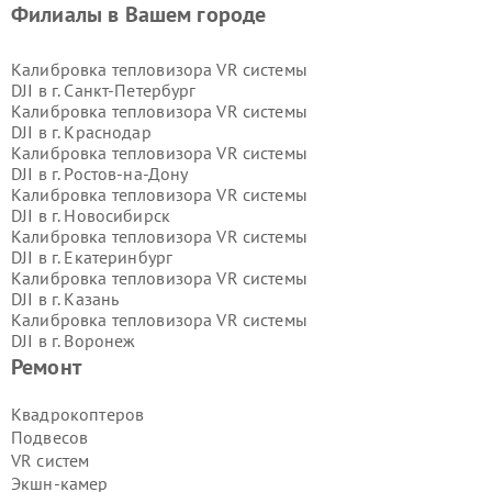
Филиалы в Вашем городе
Калибровка тепловизора VR системы
DJI в г.
Санкт-Петербург
Калибровка тепловизора VR системы
DJI в г.
Краснодар
Калибровка тепловизора VR системы
DJI в г.
Ростов-на-Дону
Калибровка тепловизора VR системы
DJI в г.
Новосибирск
Калибровка тепловизора VR системы
DJI в г.
Екатеринбург
Калибровка тепловизора VR системы
DJI в г.
Казань
Калибровка тепловизора VR системы
DJI в г.
Воронеж
Калибровка тепловизора VR системы
Ремонт
DJI в г.
Волгоград
Калибровка тепловизора VR системы
Квадрокоптеров
DJI в г.
Самара
Подвесов
Калибровка тепловизора VR системы
VR систем
DJI в г.
Пермь
Экшн-камер
Калибровка тепловизора VR системы