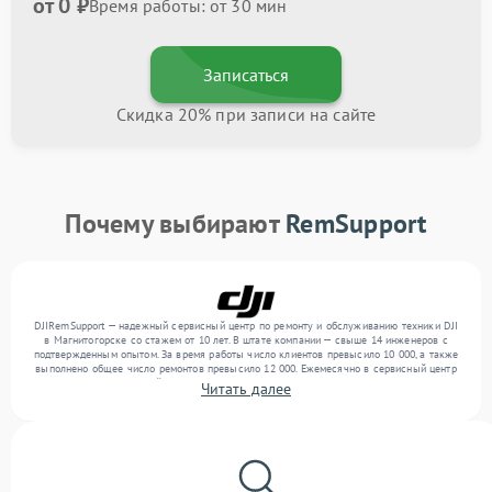
от 0 ₽
Время работы: от 30 мин
Записаться
Скидка 20% при записи на сайте
Почему выбирают
RemSupport
DJIRemSupport — надежный сервисный центр по ремонту и обслуживанию техники DJI
в Магнитогорске со стажем от 10 лет. В штате компании — свыше 14 инженеров с
подтвержденным опытом. За время работы число клиентов превысило 10 000, а также
выполнено общее число ремонтов превысило 12 000. Ежемесячно в сервисный центр
поступает от 300 устройств, включая , , . Мы выполняем ремонт различного уровня
Читать далее
сложности и обеспечиваем надежный результат благодаря опыту команды.