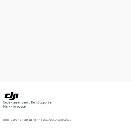
Сервисный центр RemSupport в
Магнитогорске
ООО "СЕРВИСНЫЙ ЦЕНТР"* 6685170650*668501001