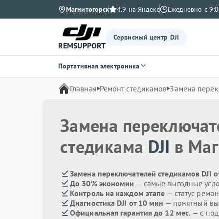
Магнитогорск
4.9 на Яндекс
Ежедневно с 9:0
Сервисный центр DJI
REMSUPPORT
Портативная электроника
Главная
Ремонт стедикамов
Замена перек
Замена переключат
стедикама
DJI
в Маг
Замена переключателей стедикамов DJI о
До 30% экономии
— самые выгодные усл
Контроль на каждом этапе
— статус ремон
Диагностика DJI от 10 мин
— понятный в
Официальная гарантия до 12 мес.
— с по