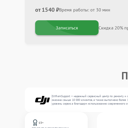
от 1540 ₽
Время работы: от 30 мин
Записаться
Скидка 20% пр
П
DJIRemSupport — надежный сервисный центр по ремонту и о
оказана свыше 10 000 клиентов, а также выполнено более 
уровень сервиса благодаря использованию современного о
13+
лет опыта в ремонте техники