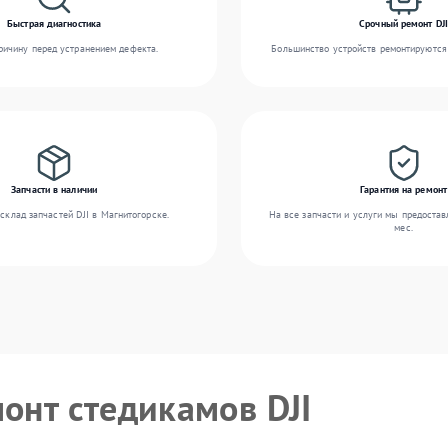
Быстрая диагностика
Срочный ремонт DJI
ичину перед устранением дефекта.
Большинство устройств ремонтируются 
Запчасти в наличии
Гарантия на ремонт
склад запчастей DJI в Магнитогорске.
На все запчасти и услуги мы предостав
мес.
монт стедикамов DJI