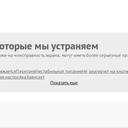
которые мы устраняем
жи на неисправность экрана, могут иметь более серьезные п
ряжается
Перегрев
Нестабильное питание
Не реагирует на кноп
ая настройка
Зависает
Показать еще