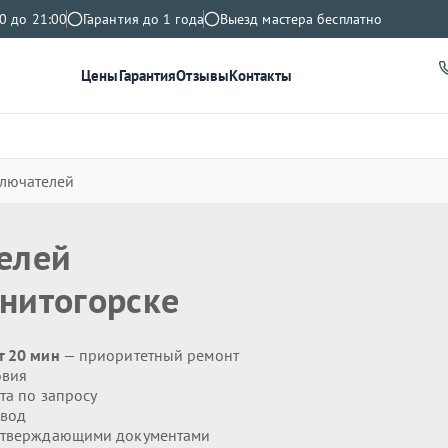
0 до 21:00
Гарантия до 1 года
Выезд мастера бесплатно
Цены
Гарантия
Отзывы
Контакты
лючателей
елей
нитогорске
т 20 мин
— приоритетный ремонт
овия
та по запросу
ывод
дтверждающими документами