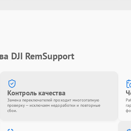
ва DJI RemSupport
Контроль качества
Ч
Замена переключателей проходит многоэтапную
Ра
проверку — исключаем недоработки и повторные
га
сбои.
фо