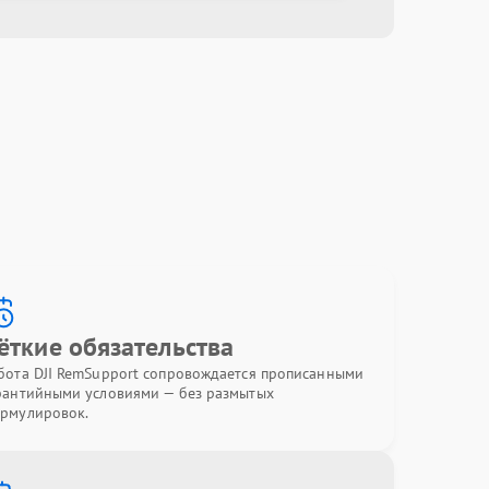
ёткие обязательства
бота DJI RemSupport сопровождается прописанными
рантийными условиями — без размытых
рмулировок.