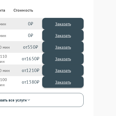
нта
Стоимость
0
Заказать
0
Заказать
550
0
110
1650
1210
0
100
1380
зать все услуги