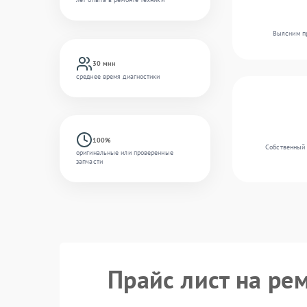
Выясним пр
30 мин
среднее время диагностики
100%
Собственный 
оригинальные или проверенные
запчасти
Прайс лист на ре