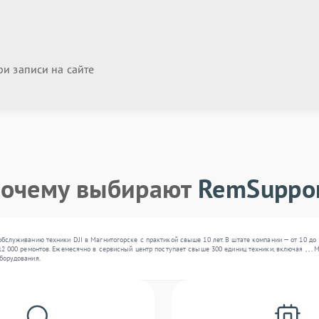
и записи на сайте
очему выбирают
RemSuppo
бслуживанию техники DJI в Магнитогорске с практикой свыше 10 лет. В штате компании — от 10 д
12 000 ремонтов. Ежемесячно в сервисный центр поступает свыше 300 единиц техники, включая , , 
борудования.