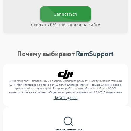
Записаться
Скидка 20% при записи на сайте
Почему выбирают
RemSupport
DJIRemSupport — проверенный сервисный центр по ремонту и обслуживанию техники
DJI в Магнитогорске со стажем от 10 лет. В штате компании — свыше 14 инженеров с
профильной квалификацией. За время работы к нам обратились более 10 000
клиентов, а также выполнено общее число ремонтов превысило 12 000. Ежемесячно в
сервисный центр поступает более 300 обращений, включая , , . Мы беремся за задачи
Читать далее
любой сложности и гарантируем высокое качество обслуживания благодаря
квалификации мастеров.
Быстрая диагностика