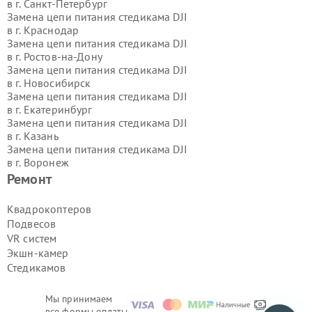
в г.
Санкт-Петербург
Замена цепи питания стедикама DJI
в г.
Краснодар
Замена цепи питания стедикама DJI
в г.
Ростов-на-Дону
Замена цепи питания стедикама DJI
в г.
Новосибирск
Замена цепи питания стедикама DJI
в г.
Екатеринбург
Замена цепи питания стедикама DJI
в г.
Казань
Замена цепи питания стедикама DJI
в г.
Воронеж
Замена цепи питания стедикама DJI
Ремонт
в г.
Волгоград
Замена цепи питания стедикама DJI
Квадрокоптеров
в г.
Самара
Подвесов
Замена цепи питания стедикама DJI
VR систем
в г.
Пермь
Экшн-камер
Замена цепи питания стедикама DJI
Стедикамов
в г.
Красноярск
Замена цепи питания стедикама DJI
в г.
Ижевск
Мы принимаем
Замена цепи питания стедикама DJI
все формы оплаты