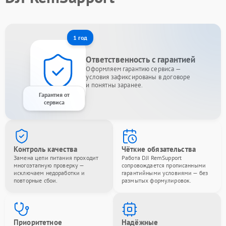
1 год
Ответственность с гарантией
Оформляем гарантию сервиса —
условия зафиксированы в договоре
и понятны заранее.
Гарантия от
сервиса
Контроль качества
Чёткие обязательства
Замена цепи питания проходит
Работа DJI RemSupport
многоэтапную проверку —
сопровождается прописанными
исключаем недоработки и
гарантийными условиями — без
повторные сбои.
размытых формулировок.
Приоритетное
Надёжные