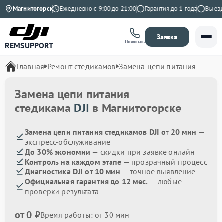
4.9 на Яндекс
Магнитогорск
Ежедневно с 9:00 до 21:00
Гарантия до 1 года
Выезд м
Заявка
Позвонить
REMSUPPORT
Главная
Ремонт стедикамов
Замена цепи питания
Замена цепи питания
стедикама
DJI
в Магнитогорске
Замена цепи питания стедикамов DJI от 20 мин
—
экспресс-обслуживание
До 30% экономии
— скидки при заявке онлайн
Контроль на каждом этапе
— прозрачный процесс
Диагностика DJI от 10 мин
— точное выявление
Официальная гарантия до 12 мес.
— любые
проверки результата
от 0 ₽
Время работы: от 30 мин