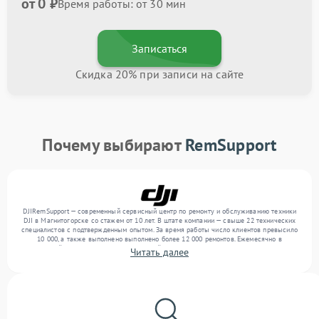
от 0 ₽
Время работы: от 30 мин
Записаться
Скидка 20% при записи на сайте
Почему выбирают
RemSupport
DJIRemSupport — современный сервисный центр по ремонту и обслуживанию техники
DJI в Магнитогорске со стажем от 10 лет. В штате компании — свыше 22 технических
специалистов с подтвержденным опытом. За время работы число клиентов превысило
10 000, а также выполнено выполнено более 12 000 ремонтов. Ежемесячно в
сервисный центр поступает от 300 устройств, включая , , . Мы работаем с широким
Читать далее
спектром неисправностей и обеспечиваем надежный результат благодаря
отлаженным процессам ремонта.