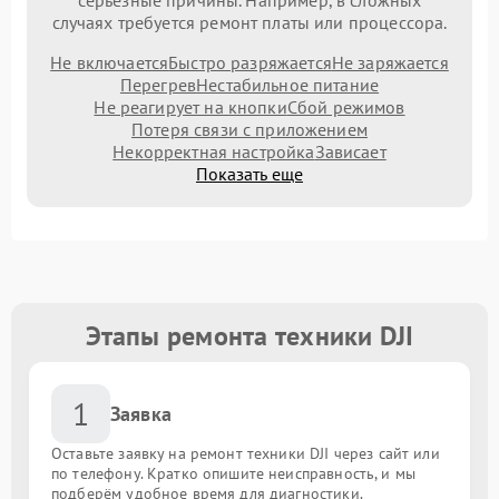
серьезные причины. Например, в сложных
случаях требуется ремонт платы или процессора.
Не включается
Быстро разряжается
Не заряжается
Перегрев
Нестабильное питание
Не реагирует на кнопки
Сбой режимов
Потеря связи с приложением
Некорректная настройка
Зависает
Показать еще
Этапы ремонта техники DJI
1
Заявка
Оставьте заявку на ремонт техники DJI через сайт или
по телефону. Кратко опишите неисправность, и мы
подберём удобное время для диагностики.