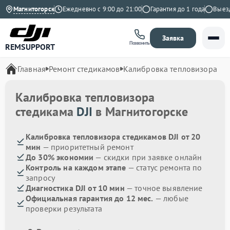
4.9 на Яндекс
Магнитогорск
Ежедневно с 9:00 до 21:00
Гарантия до 1 года
Выезд м
Заявка
Позвонить
REMSUPPORT
Главная
Ремонт стедикамов
Калибровка тепловизора
Калибровка тепловизора
стедикама
DJI
в Магнитогорске
Калибровка тепловизора стедикамов DJI от 20
мин
— приоритетный ремонт
До 30% экономии
— скидки при заявке онлайн
Контроль на каждом этапе
— статус ремонта по
запросу
Диагностика DJI от 10 мин
— точное выявление
Официальная гарантия до 12 мес.
— любые
проверки результата