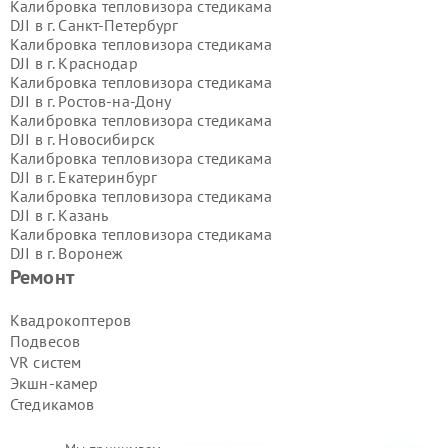
Калибровка тепловизора стедикама
DJI в г.
Санкт-Петербург
Калибровка тепловизора стедикама
DJI в г.
Краснодар
Калибровка тепловизора стедикама
DJI в г.
Ростов-на-Дону
Калибровка тепловизора стедикама
DJI в г.
Новосибирск
Калибровка тепловизора стедикама
DJI в г.
Екатеринбург
Калибровка тепловизора стедикама
DJI в г.
Казань
Калибровка тепловизора стедикама
DJI в г.
Воронеж
Калибровка тепловизора стедикама
Ремонт
DJI в г.
Волгоград
Калибровка тепловизора стедикама
Квадрокоптеров
DJI в г.
Самара
Подвесов
Калибровка тепловизора стедикама
VR систем
DJI в г.
Пермь
Экшн-камер
Калибровка тепловизора стедикама
Стедикамов
DJI в г.
Красноярск
Калибровка тепловизора стедикама
DJI в г.
Ижевск