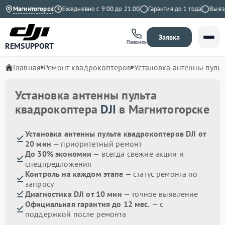
4.9 на Яндекс
Магнитогорск
Ежедневно с 9:00 до 21:00
Гарантия до 1 года
Выезд м
Заявка
Позвонить
REMSUPPORT
Главная
Ремонт квадрокоптеров
Установка антенны пульт
Установка антенны пульта
квадрокоптера
DJI
в Магнитогорске
Установка антенны пульта квадрокоптеров DJI от
20 мин
— приоритетный ремонт
До 30% экономии
— всегда свежие акции и
спецпредложения
Контроль на каждом этапе
— статус ремонта по
запросу
Диагностика DJI от 10 мин
— точное выявление
Официальная гарантия до 12 мес.
— с
поддержкой после ремонта