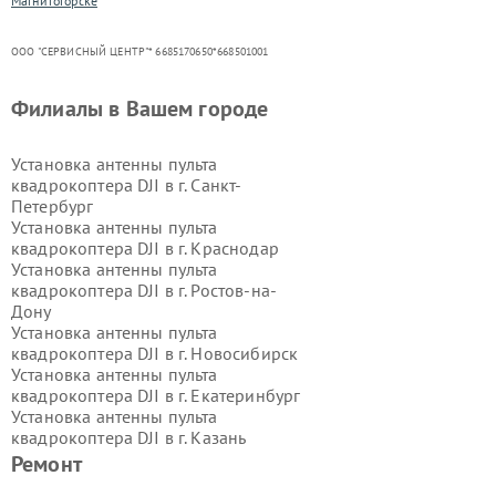
Магнитогорске
ООО "СЕРВИСНЫЙ ЦЕНТР"* 6685170650*668501001
Филиалы в Вашем городе
Установка антенны пульта
квадрокоптера DJI в г.
Санкт-
Петербург
Установка антенны пульта
квадрокоптера DJI в г.
Краснодар
Установка антенны пульта
квадрокоптера DJI в г.
Ростов-на-
Дону
Установка антенны пульта
квадрокоптера DJI в г.
Новосибирск
Установка антенны пульта
квадрокоптера DJI в г.
Екатеринбург
Установка антенны пульта
квадрокоптера DJI в г.
Казань
Установка антенны пульта
Ремонт
квадрокоптера DJI в г.
Воронеж