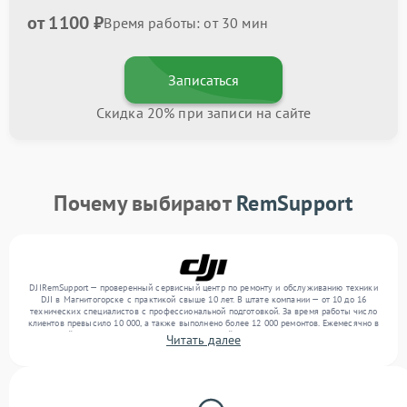
от 1100 ₽
Время работы: от 30 мин
Записаться
Скидка 20% при записи на сайте
Почему выбирают
RemSupport
DJIRemSupport — проверенный сервисный центр по ремонту и обслуживанию техники
DJI в Магнитогорске с практикой свыше 10 лет. В штате компании — от 10 до 16
технических специалистов с профессиональной подготовкой. За время работы число
клиентов превысило 10 000, а также выполнено более 12 000 ремонтов. Ежемесячно в
сервисный центр поступает более 300 обращений, включая , , . Мы выполняем ремонт
Читать далее
различного уровня сложности и предлагаем стабильный уровень сервиса благодаря
опыту команды.