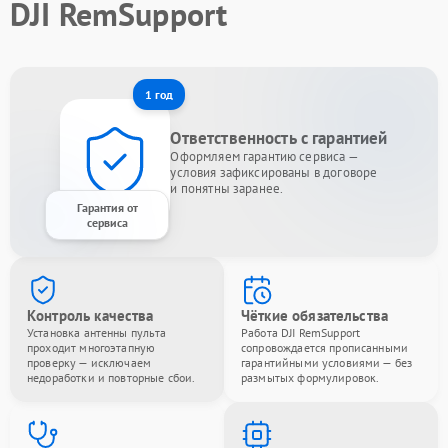
DJI RemSupport
1 год
Ответственность с гарантией
Оформляем гарантию сервиса —
условия зафиксированы в договоре
и понятны заранее.
Гарантия от
сервиса
Контроль качества
Чёткие обязательства
Установка антенны пульта
Работа DJI RemSupport
проходит многоэтапную
сопровождается прописанными
проверку — исключаем
гарантийными условиями — без
недоработки и повторные сбои.
размытых формулировок.