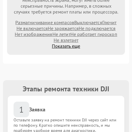
неисправность экрана, могут иметь более
серьезные причины. Например, в сложных
случаях требуется ремонт платы или процессора.
Размагничивание компасов
Выключается
Глючит
Не включается
Не заряжается
Не подключается
Нет изображения
Не летит
Не работает гироскоп
Не взлетает
Показать еще
Этапы ремонта техники DJI
1
Заявка
Оставьте заявку на ремонт техники DJI через сайт или
по телефону. Кратко опишите неисправность, и мы
подберём удобное время для диагностики.