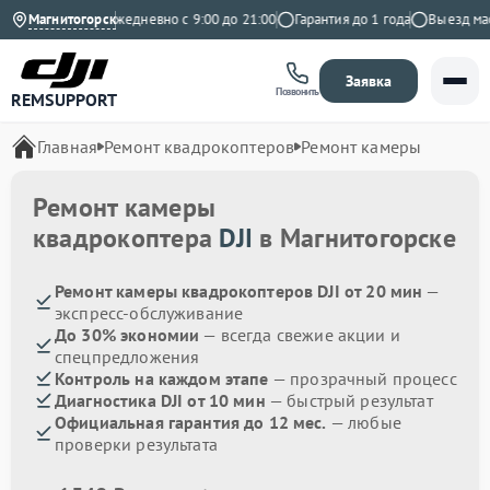
9 на Яндекс
Магнитогорск
Ежедневно с 9:00 до 21:00
Гарантия до 1 года
Выезд масте
Заявка
Позвонить
REMSUPPORT
Главная
Ремонт квадрокоптеров
Ремонт камеры
Ремонт камеры
квадрокоптера
DJI
в Магнитогорске
Ремонт камеры квадрокоптеров DJI от 20 мин
—
экспресс-обслуживание
До 30% экономии
— всегда свежие акции и
спецпредложения
Контроль на каждом этапе
— прозрачный процесс
Диагностика DJI от 10 мин
— быстрый результат
Официальная гарантия до 12 мес.
— любые
проверки результата