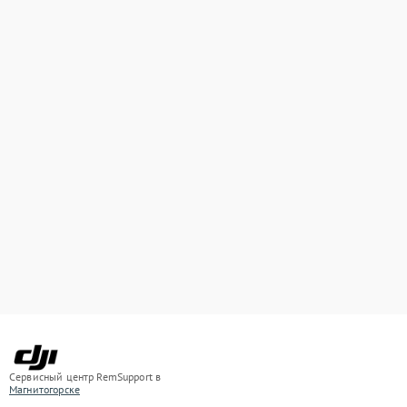
Сервисный центр RemSupport в
Магнитогорске