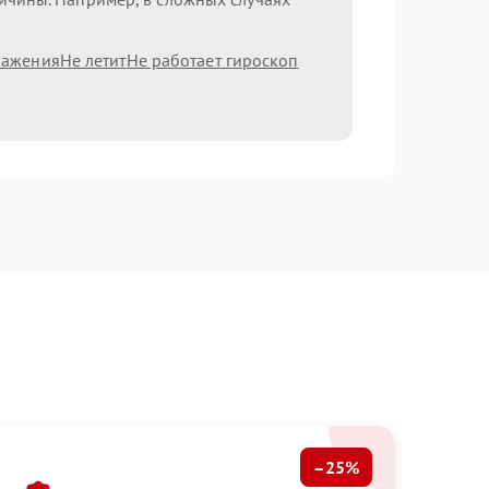
ражения
Не летит
Не работает гироскоп
–25%