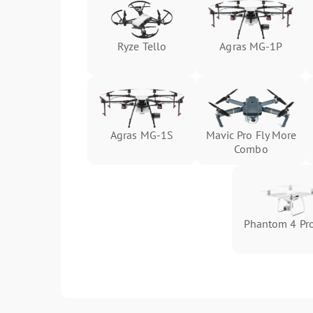
Ryze Tello
Agras MG-1P
Agras MG-1S
Mavic Pro Fly More
Combo
Phantom 4 Pro