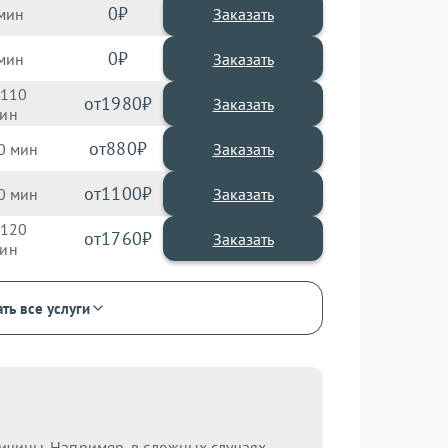
0
Заказать
0
Заказать
110
1980
880
0
1100
0
120
1760
ть все услуги
ричины. Например, в сложных случаях