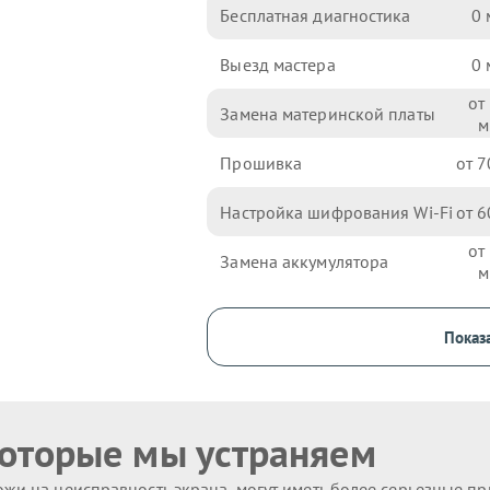
Бесплатная диагностика
0
Выезд мастера
0
Замена материнской платы
Прошивка
7
Настройка шифрования Wi-Fi
6
Замена аккумулятора
Показа
которые мы устраняем
жи на неисправность экрана, могут иметь более серьезные п