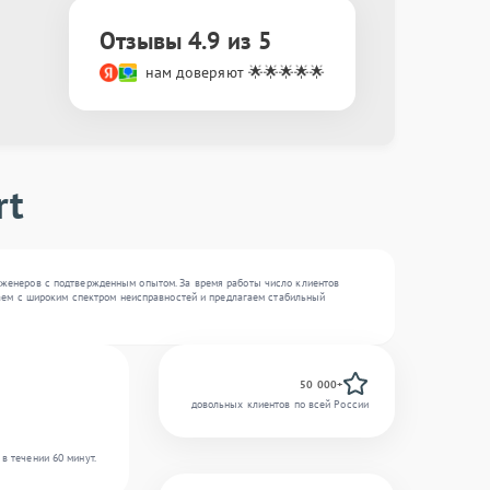
Отзывы 4.9 из 5
нам доверяют 🌟🌟🌟🌟🌟
rt
нженеров с подтвержденным опытом. За время работы число клиентов
отаем с широким спектром неисправностей и предлагаем стабильный
50 000+
довольных клиентов по всей России
в течении 60 минут.