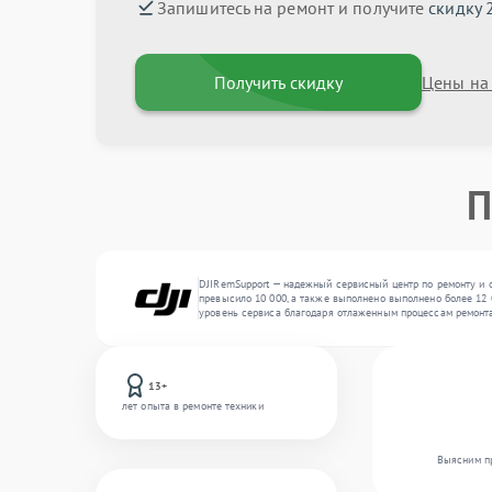
Запишитесь на ремонт и получите
скидку 
Получить скидку
Цены на
П
DJIRemSupport — надежный сервисный центр по ремонту и 
превысило 10 000, а также выполнено выполнено более 12 
уровень сервиса благодаря отлаженным процессам ремонта
13+
лет опыта в ремонте техники
Выясним пр