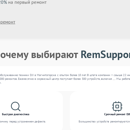
20%
на первый ремонт
 ремонт
очему выбирают
RemSuppo
обслуживанию техники DJI в Магнитогорске с опытом более 10 лет. В штате компании — свыше 22 и
000 ремонтов. Ежемесячно в сервисный центр поступает более 300 устройств, включая , , . Мы раб
.
Быстрая диагностика
Срочный ремонт DJI
ичину перед устранением дефекта.
Большинство устройств ремонтируются 