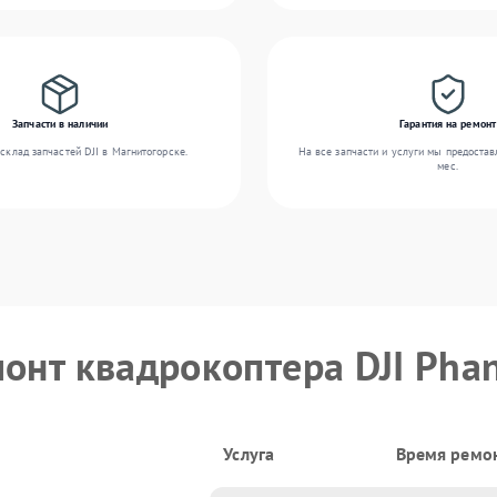
Запчасти в наличии
Гарантия на ремонт
склад запчастей DJI в Магнитогорске.
На все запчасти и услуги мы предостав
мес.
монт квадрокоптера DJI Pha
Услуга
Время ремо