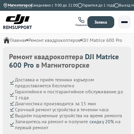
.9 на Яндекс
Магнитогорск
Ежедневно с 9:00 до 21:00
Гарантия до 1 года
Выезд маст
Заявка
Позвонить
REMSUPPORT
Главная
Ремонт квадрокоптеров
DJI Matrice 600 Pro
Ремонт квадрокоптера
DJI Matrice
600 Pro
в Магнитогорске
Доставка и приём техники курьером
предоставляется бесплатно
Гарантийное и постгарантийное обслуживание до
1 года
Диагностика производится за 15 мин
Срочный ремонт устройства в течении часа
Выдаём подменные устройства на время ремонта
Запишитесь на ремонт и получите
скидку 20%
на
первый ремонт