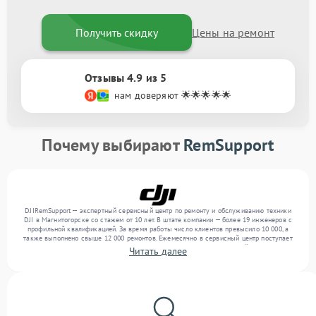
Получить скидку
Цены на ремонт
Отзывы 4.9 из 5
нам доверяют 🌟🌟🌟🌟🌟
Почему выбирают
RemSupport
DJIRemSupport — экспертный сервисный центр по ремонту и обслуживанию техники
DJI в Магнитогорске со стажем от 10 лет. В штате компании — более 19 инженеров с
профильной квалификацией. За время работы число клиентов превысило 10 000, а
также выполнено свыше 12 000 ремонтов. Ежемесячно в сервисный центр поступает
свыше 300 единиц техники, включая , , . Мы устраняем поломки любой сложности и
Читать далее
предлагаем стабильный уровень сервиса благодаря квалификации мастеров.