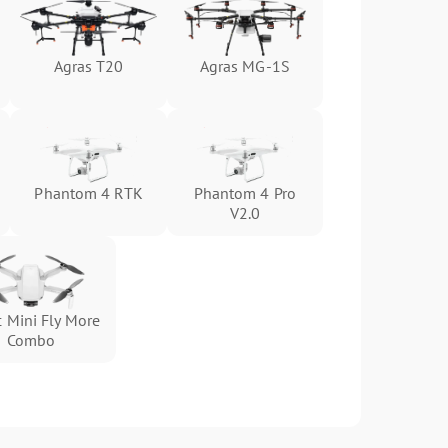
Agras T20
Agras MG-1S
Phantom 4 RTK
Phantom 4 Pro
V2.0
 Mini Fly More
Combo