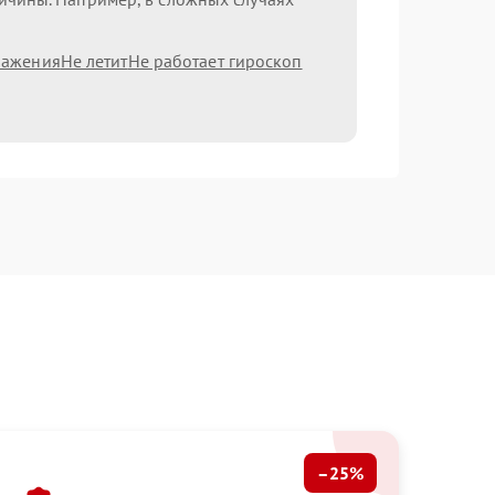
ражения
Не летит
Не работает гироскоп
–25%