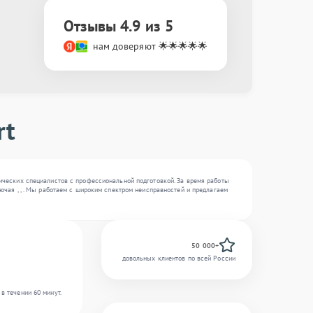
Отзывы 4.9 из 5
нам доверяют 🌟🌟🌟🌟🌟
rt
ических специалистов с профессиональной подготовкой. За время работы
ючая , , . Мы работаем с широким спектром неисправностей и предлагаем
50 000+
довольных клиентов по всей России
в течении 60 минут.