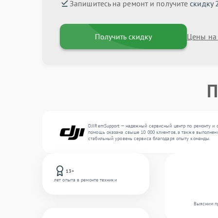
Запишитесь на ремонт и получите
скидку 
Получить скидку
Цены на
П
DJIRemSupport — надежный сервисный центр по ремонту и о
помощь оказана свыше 10 000 клиентов, а также выполнено
стабильный уровень сервиса благодаря опыту команды.
13+
лет опыта в ремонте техники
Выясним пр