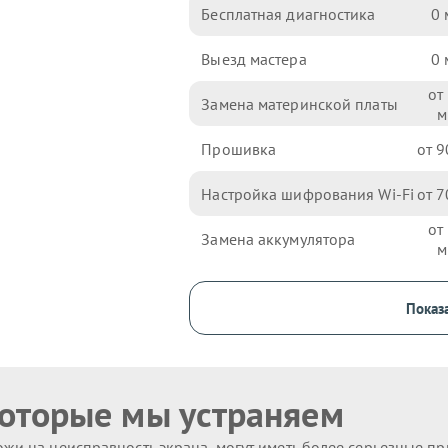
Бесплатная диагностика
0
Выезд мастера
0
Замена материнской платы
Прошивка
9
Настройка шифрования Wi-Fi
7
Замена аккумулятора
Показа
которые мы устраняем
жи на неисправность экрана, могут иметь более серьезные п