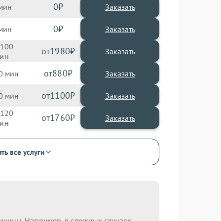
0
Заказать
0
Заказать
100
1980
880
0
1100
0
120
1760
ть все услуги
ричины. Например, в сложных случаях