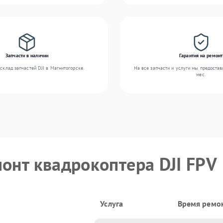
Запчасти в наличии
Гарантия на ремонт
склад запчастей DJI в Магнитогорске.
На все запчасти и услуги мы предостав
мес.
монт квадрокоптера DJI FPV
Услуга
Время ремо