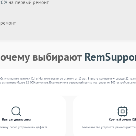
20%
на первый ремонт
 ремонт
очему выбирают
RemSuppo
бслуживанию техники DJI в Магнитогорске со стажем от 10 лет. В штате компании — свыше 22 техн
 выполнено более 12 000 ремонтов. Ежемесячно в сервисный центр поступает от 300 устройств, вкл
Быстрая диагностика
Срочный ремонт DJI
ичину перед устранением дефекта.
Большинство устройств ремонтируются 