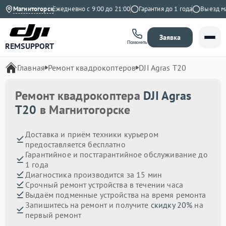
.9 на Яндекс
Магнитогорск
Ежедневно с 9:00 до 21:00
Гарантия до 1 года
Выезд маст
Заявка
Позвонить
REMSUPPORT
Главная
Ремонт квадрокоптеров
DJI Agras T20
Ремонт квадрокоптера
DJI Agras
T20
в Магнитогорске
Доставка и приём техники курьером
предоставляется бесплатно
Гарантийное и постгарантийное обслуживание до
1 года
Диагностика производится за 15 мин
Срочный ремонт устройства в течении часа
Выдаём подменные устройства на время ремонта
Запишитесь на ремонт и получите
скидку 20%
на
первый ремонт