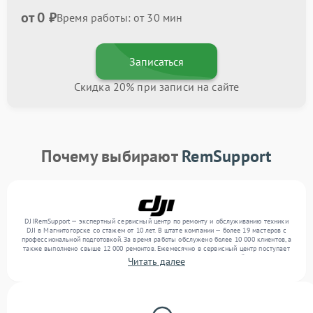
от 0 ₽
Время работы: от 30 мин
Записаться
Скидка 20% при записи на сайте
Почему выбирают
RemSupport
DJIRemSupport — экспертный сервисный центр по ремонту и обслуживанию техники
DJI в Магнитогорске со стажем от 10 лет. В штате компании — более 19 мастеров с
профессиональной подготовкой. За время работы обслужено более 10 000 клиентов, а
также выполнено свыше 12 000 ремонтов. Ежемесячно в сервисный центр поступает
свыше 300 единиц техники, включая , , . Мы беремся за задачи любой сложности и
Читать далее
предлагаем стабильный уровень сервиса благодаря квалификации мастеров.