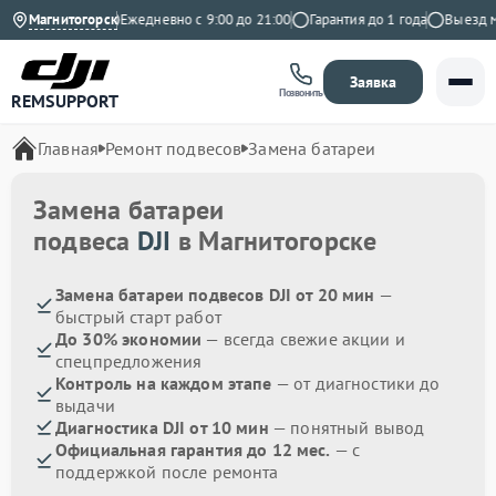
4.9 на Яндекс
Магнитогорск
Ежедневно с 9:00 до 21:00
Гарантия до 1 года
Выезд мас
Заявка
Позвонить
REMSUPPORT
Главная
Ремонт подвесов
Замена батареи
Замена батареи
подвеса
DJI
в Магнитогорске
Замена батареи подвесов DJI от 20 мин
—
быстрый старт работ
До 30% экономии
— всегда свежие акции и
спецпредложения
Контроль на каждом этапе
— от диагностики до
выдачи
Диагностика DJI от 10 мин
— понятный вывод
Официальная гарантия до 12 мес.
— с
поддержкой после ремонта