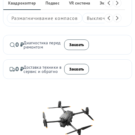
Квадрокоптер
Подвес
VR система
Экшен-камера
Размагничивание компасов
Выключается
Гл
Диагностика перед
0 ₽
Заказать
ремонтом
Доставка техники в
0 ₽
Заказать
сервис и обратно