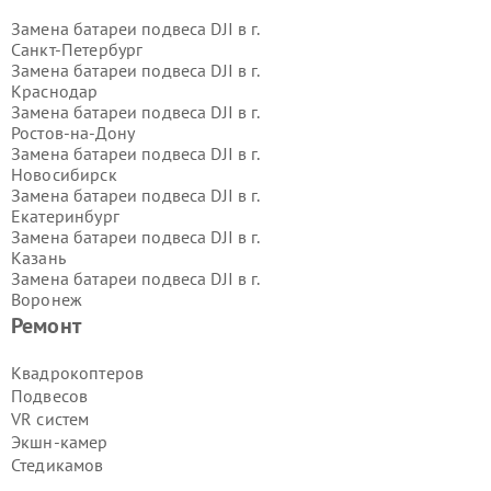
Замена батареи подвеса DJI в г.
Санкт-Петербург
Замена батареи подвеса DJI в г.
Краснодар
Замена батареи подвеса DJI в г.
Ростов-на-Дону
Замена батареи подвеса DJI в г.
Новосибирск
Замена батареи подвеса DJI в г.
Екатеринбург
Замена батареи подвеса DJI в г.
Казань
Замена батареи подвеса DJI в г.
Воронеж
Замена батареи подвеса DJI в г.
Ремонт
Волгоград
Замена батареи подвеса DJI в г.
Квадрокоптеров
Самара
Подвесов
Замена батареи подвеса DJI в г.
VR систем
Пермь
Экшн-камер
Замена батареи подвеса DJI в г.
Стедикамов
Красноярск
Замена батареи подвеса DJI в г.