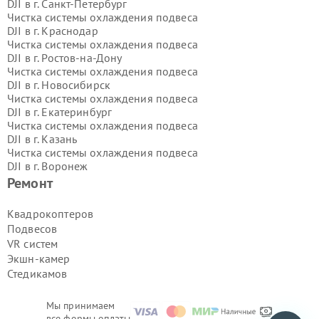
DJI в г.
Санкт-Петербург
Чистка системы охлаждения подвеса
DJI в г.
Краснодар
Чистка системы охлаждения подвеса
DJI в г.
Ростов-на-Дону
Чистка системы охлаждения подвеса
DJI в г.
Новосибирск
Чистка системы охлаждения подвеса
DJI в г.
Екатеринбург
Чистка системы охлаждения подвеса
DJI в г.
Казань
Чистка системы охлаждения подвеса
DJI в г.
Воронеж
Чистка системы охлаждения подвеса
Ремонт
DJI в г.
Волгоград
Чистка системы охлаждения подвеса
Квадрокоптеров
DJI в г.
Самара
Подвесов
Чистка системы охлаждения подвеса
VR систем
DJI в г.
Пермь
Экшн-камер
Чистка системы охлаждения подвеса
Стедикамов
DJI в г.
Красноярск
Чистка системы охлаждения подвеса
DJI в г.
Ижевск
Мы принимаем
Чистка системы охлаждения подвеса
все формы оплаты