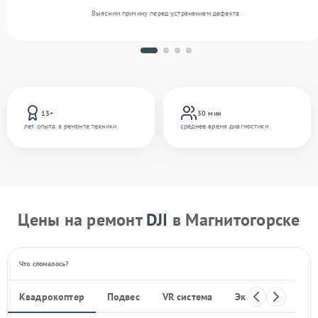
Выясним причину перед устранением дефекта.
13+
30 мин
лет опыта в ремонте техники
среднее время диагностики
Цены на ремонт
DJI
в Магнитогорске
Что сломалось?
Квадрокоптер
Подвес
VR система
Экшен-камера