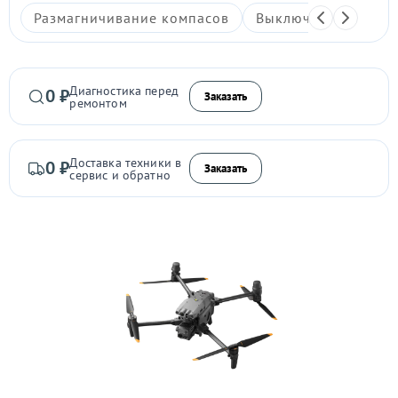
Размагничивание компасов
Выключается
Гл
Диагностика перед
0 ₽
Заказать
ремонтом
Доставка техники в
0 ₽
Заказать
сервис и обратно