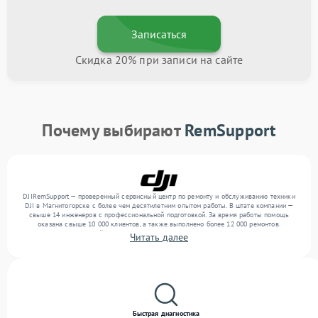
Записаться
Скидка 20% при записи на сайте
Почему выбирают
RemSupport
DJIRemSupport — проверенный сервисный центр по ремонту и обслуживанию техники
DJI в Магнитогорске с более чем десятилетним опытом работы. В штате компании —
свыше 14 инженеров с профессиональной подготовкой. За время работы помощь
оказана свыше 10 000 клиентов, а также выполнено более 12 000 ремонтов.
Ежемесячно в сервисный центр поступает свыше 300 единиц техники, включая , , . Мы
Читать далее
выполняем ремонт различного уровня сложности и гарантируем высокое качество
обслуживания благодаря использованию современного оборудования.
Быстрая диагностика