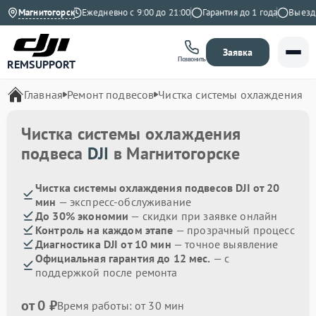
4.9 на Яндекс
Магнитогорск
Ежедневно с 9:00 до 21:00
Гарантия до 1 года
Выезд ма
Заявка
Позвонить
REMSUPPORT
Главная
Ремонт подвесов
Чистка системы охлаждения
Чистка системы охлаждения
подвеса
DJI
в Магнитогорске
Чистка системы охлаждения подвесов DJI от 20
мин
— экспресс-обслуживание
До 30% экономии
— скидки при заявке онлайн
Контроль на каждом этапе
— прозрачный процесс
Диагностика DJI от 10 мин
— точное выявление
Официальная гарантия до 12 мес.
— с
поддержкой после ремонта
от 0 ₽
Время работы: от 30 мин