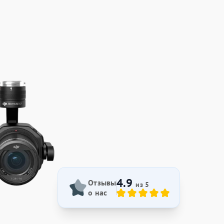
4.9
Отзывы
из 5
о нас