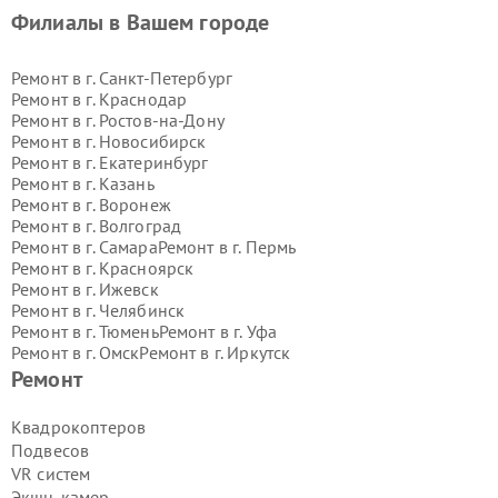
Филиалы в Вашем городе
Ремонт в г.
Санкт-Петербург
Ремонт в г.
Краснодар
Ремонт в г.
Ростов-на-Дону
Ремонт в г.
Новосибирск
Ремонт в г.
Екатеринбург
Ремонт в г.
Казань
Ремонт в г.
Воронеж
Ремонт в г.
Волгоград
Ремонт в г.
Самара
Ремонт в г.
Пермь
Ремонт в г.
Красноярск
Ремонт в г.
Ижевск
Ремонт в г.
Челябинск
Ремонт в г.
Тюмень
Ремонт в г.
Уфа
Ремонт в г.
Омск
Ремонт в г.
Иркутск
Ремонт в г.
Ярославль
Ремонт
Ремонт в г.
Саратов
Ремонт в г.
Барнаул
Квадрокоптеров
Ремонт в г.
Тольятти
Подвесов
Ремонт в г.
Хабаровск
VR систем
Ремонт в г.
Томск
Экшн-камер