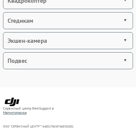
Квадрокоптер
Стедикам
Экшен-камера
Подвес
Сервисный центр RemSupport в
Магнитогорске
ООО "СЕРВИСНЫЙ ЦЕНТР"* 6685170650*668501001