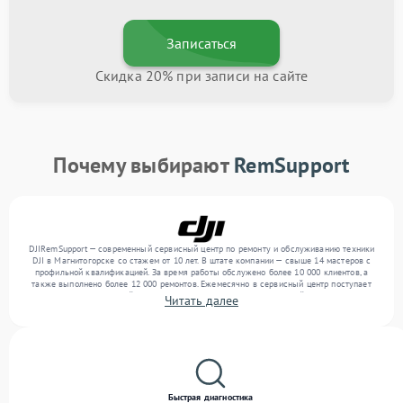
Записаться
Скидка 20% при записи на сайте
Почему выбирают
RemSupport
DJIRemSupport — современный сервисный центр по ремонту и обслуживанию техники
DJI в Магнитогорске со стажем от 10 лет. В штате компании — свыше 14 мастеров с
профильной квалификацией. За время работы обслужено более 10 000 клиентов, а
также выполнено более 12 000 ремонтов. Ежемесячно в сервисный центр поступает
более 300 обращений, включая , , . Мы беремся за задачи любой сложности и
Читать далее
обеспечиваем надежный результат благодаря опыту команды.
Быстрая диагностика