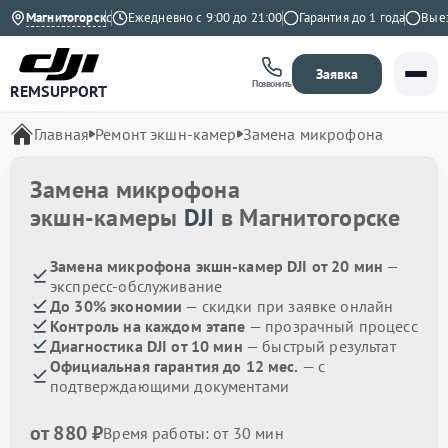
4.9 на Яндекс
Магнитогорск
Ежедневно с 9:00 до 21:00
Гарантия до 1 года
Выезд 
Заявка
Позвонить
REMSUPPORT
Главная
Ремонт экшн-камер
Замена микрофона
Замена микрофона
экшн-камеры
DJI
в Магнитогорске
Замена микрофона экшн-камер DJI от 20 мин
—
экспресс-обслуживание
До 30% экономии
— скидки при заявке онлайн
Контроль на каждом этапе
— прозрачный процесс
Диагностика DJI от 10 мин
— быстрый результат
Официальная гарантия до 12 мес.
— с
подтверждающими документами
от 880 ₽
Время работы: от 30 мин