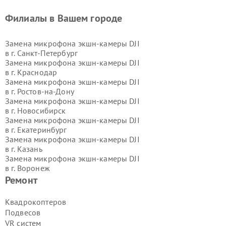
Филиалы в Вашем городе
Замена микрофона экшн-камеры DJI
в г.
Санкт-Петербург
Замена микрофона экшн-камеры DJI
в г.
Краснодар
Замена микрофона экшн-камеры DJI
в г.
Ростов-на-Дону
Замена микрофона экшн-камеры DJI
в г.
Новосибирск
Замена микрофона экшн-камеры DJI
в г.
Екатеринбург
Замена микрофона экшн-камеры DJI
в г.
Казань
Замена микрофона экшн-камеры DJI
в г.
Воронеж
Замена микрофона экшн-камеры DJI
Ремонт
в г.
Волгоград
Замена микрофона экшн-камеры DJI
Квадрокоптеров
в г.
Самара
Подвесов
Замена микрофона экшн-камеры DJI
VR систем
в г.
Пермь