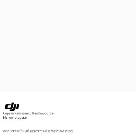
Сервисный центр RemSupport в
Магнитогорске
ООО "СЕРВИСНЫЙ ЦЕНТР"* 6685170650*668501001